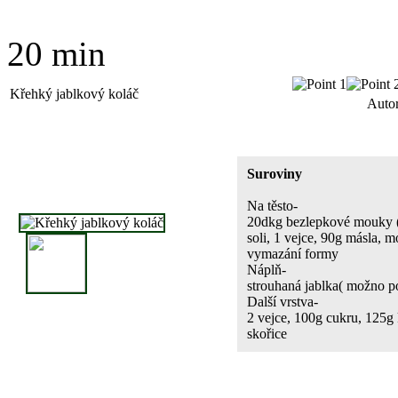
20 min
Křehký jablkový koláč
Autor
Suroviny
Na těsto-
20dkg bezlepkové mouky ( 
soli, 1 vejce, 90g másla, 
vymazání formy
Náplň-
strouhaná jablka( možno po
Další vrstva-
2 vejce, 100g cukru, 125g 
skořice