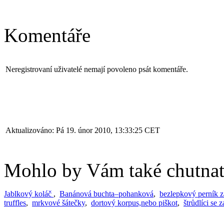
Komentáře
Neregistrovaní uživatelé nemají povoleno psát komentáře.
Aktualizováno: Pá 19. únor 2010, 13:33:25 CET
Mohlo by Vám také chutnat.
Jablkový koláč
,
Banánová buchta–pohanková
,
bezlepkový perník z
truffles
,
mrkvové šátečky
,
dortový korpus,nebo piškot
,
štrůdlíci se