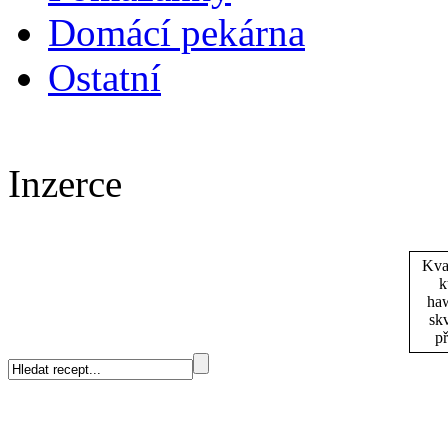
Domácí pekárna
Ostatní
Inzerce
Kva
k
haw
skv
př