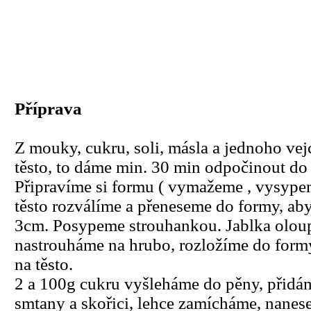
Příprava
Z mouky, cukru, soli, másla a jednoho ve
těsto, to dáme min. 30 min odpočinout do 
Připravíme si formu ( vymažeme , vysype
těsto rozválíme a přeneseme do formy, aby 
3cm. Posypeme strouhankou. Jablka olou
nastrouháme na hrubo, rozložíme do form
na těsto.
2 a 100g cukru vyšleháme do pěny, přidá
smtany a skořici, lehce zamícháme, nanes