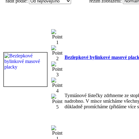
řadit podle:
režim zobrazení:
Bezlepkové bylinkové masové plac
Tymiánové lístečky zdrhneme ze stopk
nadrobno. V misce smícháme všechny 
důkladně promícháme (přidáme více str