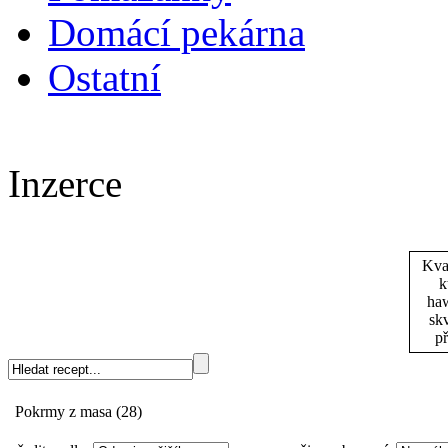
Domácí pekárna
Ostatní
Inzerce
Kva
k
haw
skv
př
Pokrmy z masa
(28)