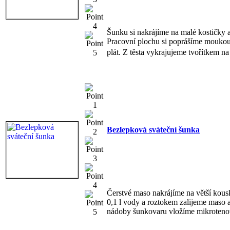
Šunku si nakrájíme na malé kostičky a
Pracovní plochu si poprášíme moukou 
plát. Z těsta vykrajujeme tvořítkem na
Bezlepková sváteční šunka
Čerstvé maso nakrájíme na větší kousk
0,1 l vody a roztokem zalijeme maso
nádoby šunkovaru vložíme mikrotenový