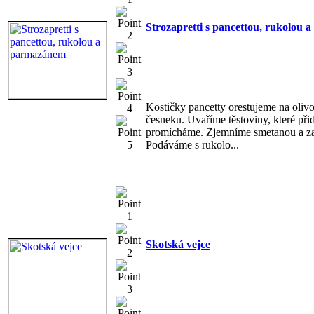
Strozapretti s pancettou, rukolou
Kostičky pancetty orestujeme na oliv
česneku. Uvaříme těstoviny, které př
promícháme. Zjemníme smetanou a 
Podáváme s rukolo...
Skotská vejce