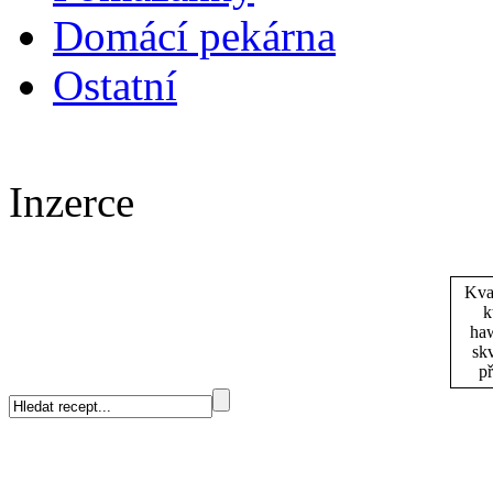
Domácí pekárna
Ostatní
Inzerce
Kva
k
haw
skv
př