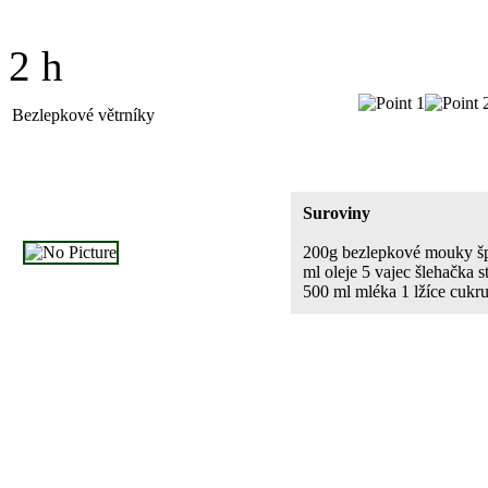
2 h
Bezlepkové větrníky
Suroviny
200g bezlepkové mouky šp
ml oleje 5 vajec šlehačka 
500 ml mléka 1 lžíce cukr