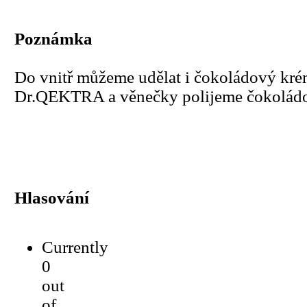
Poznámka
Do vnitř můžeme udělat i čokoládový kr
Dr.QEKTRA a věnečky polijeme čokoládo
Hlasování
Currently
0
out
of