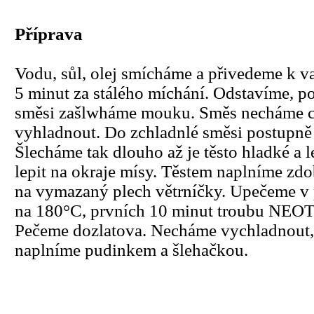
Příprava
Vodu, sůl, olej smícháme a přivedeme k v
5 minut za stálého míchání. Odstavíme, p
směsi zašlwháme mouku. Směs necháme c
vyhladnout. Do zchladnlé směsi postupně 
Šlecháme tak dlouho až je těsto hladké a l
lepit na okraje mísy. Těstem naplníme zdo
na vymazaný plech větrníčky. Upečeme v 
na 180°C, prvních 10 minut troubu N
Pečeme dozlatova. Necháme vychladnout, 
naplníme pudinkem a šlehačkou.