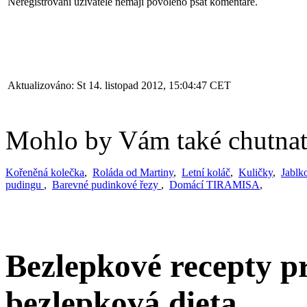
Neregistrovaní uživatelé nemají povoleno psát komentáře.
Aktualizováno: St 14. listopad 2012, 15:04:47 CET
Mohlo by Vám také chutnat.
Kořeněná kolečka
,
Roláda od Martiny
,
Letní koláč
,
Kuličky
,
Jablk
pudingu
,
Barevné pudinkové řezy
,
Domácí TIRAMISA
,
Bezlepkové recepty pr
bezlepková dieta.